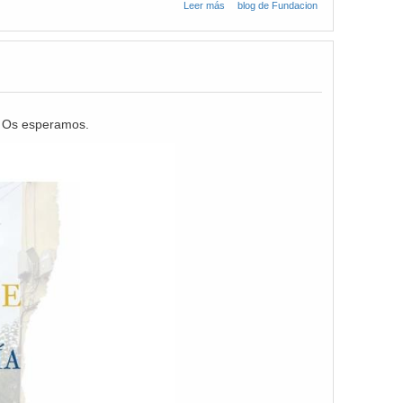
Leer más
sobre Concierto
blog de Fundacion
Homenaje a Juan
Rioseras
. Os esperamos.