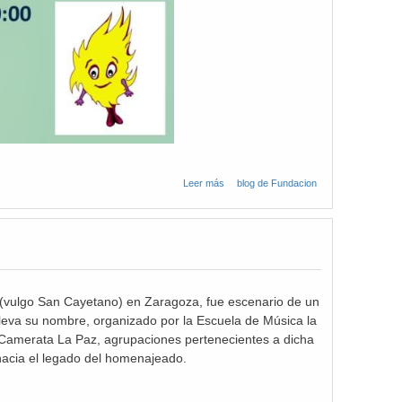
Leer más
sobre Día 01 y 08 de
blog de Fundacion
junio 2025
 (vulgo San Cayetano) en Zaragoza, fue escenario de un
leva su nombre, organizado por la Escuela de Música la
la Camerata La Paz, agrupaciones pertenecientes a dicha
 hacia el legado del homenajeado.