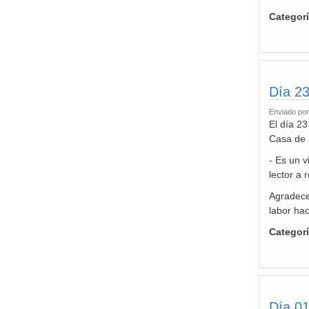
Categor
Día 23
Enviado po
El día 23
Casa de 
- Es un v
lector a
Agradecem
labor ha
Categor
Día 01