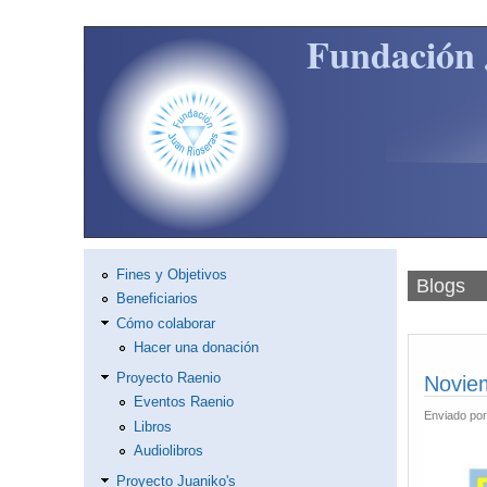
Pasar al contenido principal
Fundación 
Fines y Objetivos
Blogs
Beneficiarios
Cómo colaborar
Hacer una donación
Proyecto Raenio
Noviem
Eventos Raenio
Enviado po
Libros
Audiolibros
Proyecto Juaniko's