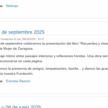
ía:
Noticias
 de septiembre 2025
r
Fundacion
el Jue, 09/10/2025 - 10:17
 de septiembre celebramos la presentación del libro "Recuerdos y vive
la Mujer de Zaragoza.
iaje íntimo entre paisajes interiores y reflexiones hondas. Una obra sens
 reconocerse en cada página.
os la presencia de amigos, simpatizantes, familia... y damos las graci
cia nuestra Fundación.
ía:
Eventos Raenio
 y 08 de junio 2025