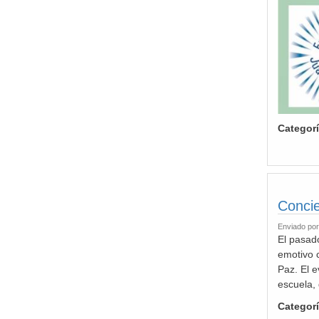
Categor
Conci
Enviado po
El pasad
emotivo 
Paz. El e
escuela, 
Categor