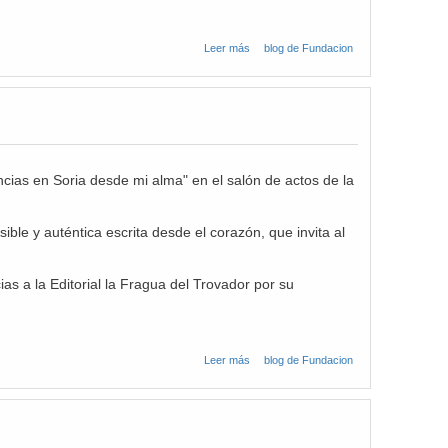
Leer más
sobre Noviembre y
blog de Fundacion
diciembre 2025 Taller
Bienestar Personal
ncias en Soria desde mi alma" en el salón de actos de la
ible y auténtica escrita desde el corazón, que invita al
as a la Editorial la Fragua del Trovador por su
Leer más
sobre Día 23 de
blog de Fundacion
septiembre 2025