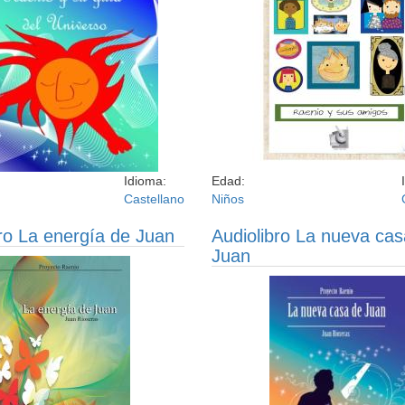
Idioma:
Edad:
Castellano
Niños
ro La energía de Juan
Audiolibro La nueva cas
Juan