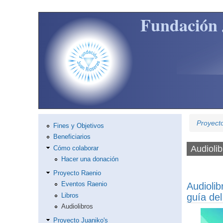
Pasar al contenido principal
Fundación 
Proyect
Fines y Objetivos
Beneficiarios
Audiolib
Cómo colaborar
Hacer una donación
Proyecto Raenio
Audioli
Eventos Raenio
guía del
Libros
Audiolibros
Proyecto Juaniko's