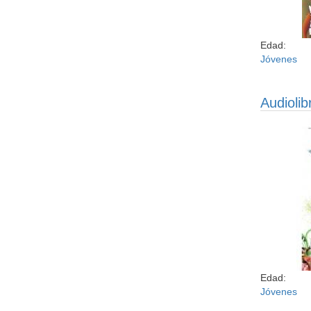
Edad:
Jóvenes
Audiolib
En este lib
como transc
la Tierra
Edad:
Jóvenes