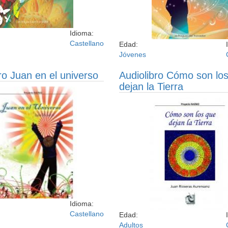
Idioma:
Castellano
Edad:
Jóvenes
ro Juan en el universo
Audiolibro Cómo son lo
dejan la Tierra
ro para jóvenes, Juan nos cuenta
urre su vida entre el universo y
Idioma:
Castellano
Edad:
Adultos