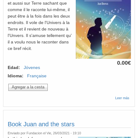
et aussi sur Terre sachant que
comme il le raconte lui-même, il
peut être à la fois dans les deux
endroits. Il vole de l'Univers à la
Terre et il revient de nouveau à
l'Unvers. Il s'amuse tellement qu'
il a voulu nous le raconter dans
ce bref récit.
0.00€
Edad:
Jóvenes
Idioma:
Française
Leer más
sobre
Livre
nouve
mais
de Ju
Book Juan and the stars
Enviado por
Fundacion
el Vie, 26/03/2021 - 19:10