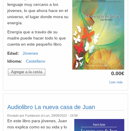
lenguaje muy cercano a los
jóvenes, lo que ahora hace en el
universo, el lugar donde mora su
energía.
Energía que a través de su
madre puede hacer todo lo que
cuenta en este pequeño libro.
Edad:
Jóvenes
Idioma:
Castellano
0.00€
Leer más
sobre
Audiol
La
energ
de Ju
Audiolibro La nueva casa de Juan
Enviado por
Fundacion
el Lun, 29/08/2022 - 19:56
En este libro para jóvenes, Juan
nos explica como es su vida y lo