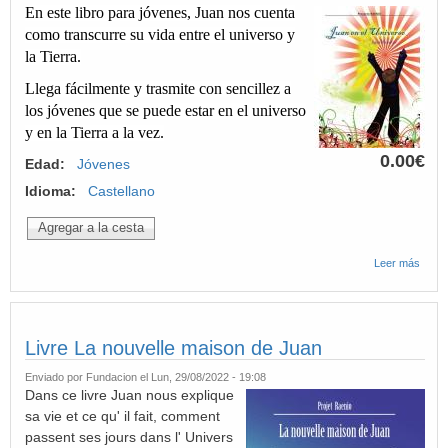
En este libro para jóvenes, Juan nos cuenta
como transcurre su vida entre el universo y
la Tierra.
Llega fácilmente y trasmite con sencillez a
los jóvenes que se puede estar en el universo
y en la Tierra a la vez.
0.00€
Edad:
Jóvenes
Idioma:
Castellano
Leer más
sobre
Audiol
Juan 
el
unive
Livre La nouvelle maison de Juan
Enviado por
Fundacion
el Lun, 29/08/2022 - 19:08
Dans ce livre Juan nous explique
sa vie et ce qu' il fait, comment
passent ses jours dans l' Univers