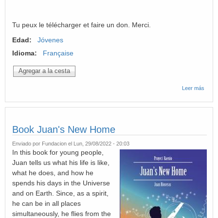
Tu peux le télécharger et faire un don. Merci.
Edad:
Jóvenes
Idioma:
Française
Leer más
sobre
L'ene
de Ju
Book Juan's New Home
Enviado por
Fundacion
el Lun, 29/08/2022 - 20:03
In this book for young people,
Juan tells us what his life is like,
what he does, and how he
spends his days in the Universe
and on Earth. Since, as a spirit,
he can be in all places
simultaneously, he flies from the