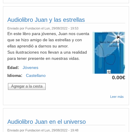
La nu
casa 
Juan
Audiolibro Juan y las estrellas
Enviado por
Fundacion
el Lun, 29/08/2022 - 19:53
En este libro para jóvenes, Juan nos cuenta
que se hizo amigo de las estrellas y con
ellas aprendió a darnos su amor.
Sus ilustraciones nos llevan a una realidad
para tener presente en nuestras vidas.
Edad:
Jóvenes
Idioma:
Castellano
0.00€
Leer más
sobre
Audiol
Juan 
las
estrel
Audiolibro Juan en el universo
Enviado por
Fundacion
el Lun, 29/08/2022 - 19:48