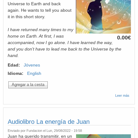
Universe to Earth and back
again. He wants to tell you about
it in this short story.
I have returned many times to my
home on Earth. At first, I was
0.00€
accompanied, now I go alone. I have learned the way,
and you don't have to lead me back to the Universe by the
hand.
Edad:
Jóvenes
Idioma:
English
Leer más
sobre
Book
Juan'
New
Hom
Audiolibro La energía de Juan
Enviado por
Fundacion
el Lun, 29/08/2022 - 19:58
Juan ha querido transmitir, en un