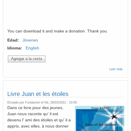
You can download it and make a donation. Thank you.
Edad:
Jóvenes
Idioma:
English
Leer más
sobre
Book
Juan
and
the
stars
Livre Juan et les étoiles
Enviado por
Fundacion
el Vie, 26/03/2021 - 19:05
Dans ce livre pour des jeunes,
Juan nous raconte qu' il est
devenu l' ami des étoiles et qu' il a
appris, avec elles, à nous donner