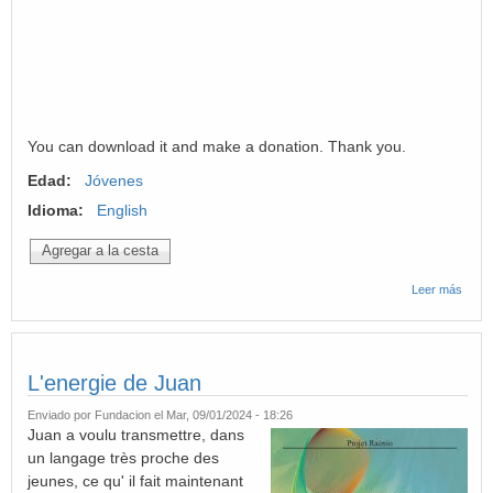
You can download it and make a donation. Thank you.
Edad:
Jóvenes
Idioma:
English
Leer más
sobre
The
Ener
of
Juan
L'energie de Juan
Enviado por
Fundacion
el Mar, 09/01/2024 - 18:26
Juan a voulu transmettre, dans
un langage très proche des
jeunes, ce qu' il fait maintenant